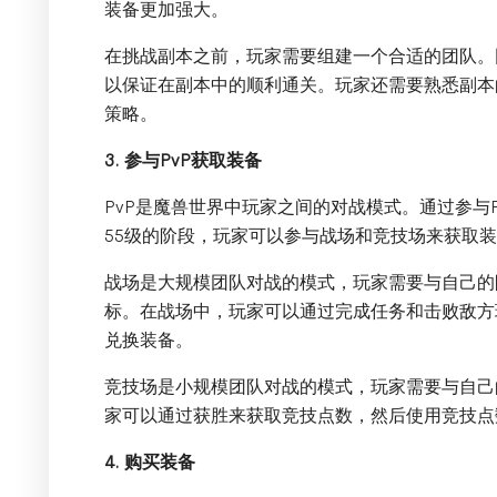
装备更加强大。
在挑战副本之前，玩家需要组建一个合适的团队。
以保证在副本中的顺利通关。玩家还需要熟悉副本的
策略。
3. 参与PvP获取装备
PvP是魔兽世界中玩家之间的对战模式。通过参与
55级的阶段，玩家可以参与战场和竞技场来获取
战场是大规模团队对战的模式，玩家需要与自己的
标。在战场中，玩家可以通过完成任务和击败敌方
兑换装备。
竞技场是小规模团队对战的模式，玩家需要与自己
家可以通过获胜来获取竞技点数，然后使用竞技点
4. 购买装备