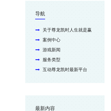
导航
关于尊龙凯时人生就是赢
案例中心
游戏新闻
服务类型
互动尊龙凯时最新平台
最新内容