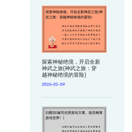
探索神秘绝境，开启全新
神武之旅(神武之旅：穿
越神秘绝境的冒险)
2026-02-09