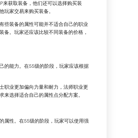
vP来获取装备，他们还可以选择购买装
他玩家交易来购买装备。
有些装备的属性可能并不适合自己的职业
装备。玩家还应该比较不同装备的价格，
己的能力。在55级的阶段，玩家应该根据
士职业更加偏向力量和耐力，法师职业更
求来选择适合自己的属性点分配方案。
的属性。在55级的阶段，玩家可以使用强