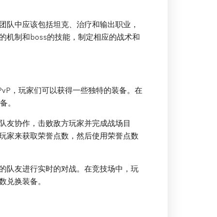
团队中应该包括坦克、治疗和输出职业，
机制和boss的技能，制定相应的战术和
PvP，玩家们可以获得一些独特的装备。在
装备。
队友协作，击败敌方玩家并完成战场目
玩家来获取荣誉点数，然后使用荣誉点数
的队友进行实时的对战。在竞技场中，玩
数兑换装备。