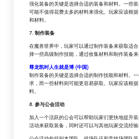
强化装备的关键是选择合适的装备和材料。一些装
可能不值得花费太多的材料来强化。玩家应该根据
和材料。
7. 制作装备
在魔兽世界中，玩家可以通过制作装备来获取适合
择一些高级制作技能，通过收集材料和制作装备来
尊龙凯时人生就是博·(中国)
制作装备的关键是选择合适的制作技能和材料。一
求，而一些材料则可能更容易获取。玩家应该根据
料。
8. 参与公会活动
加入一个活跃的公会可以帮助玩家们更快地提升装
活动来获取装备，同时还可以与其他玩家交流经验
公会活动包括副本团队、战场队伍和竞技场团队等