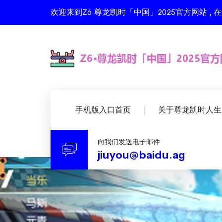
欢迎来到Z6·尊龙凯时「中国」2025官方网站 
手机版入口首页
关于尊龙凯时人生
向我们发送电子邮件
jiuyou@baidu.ag