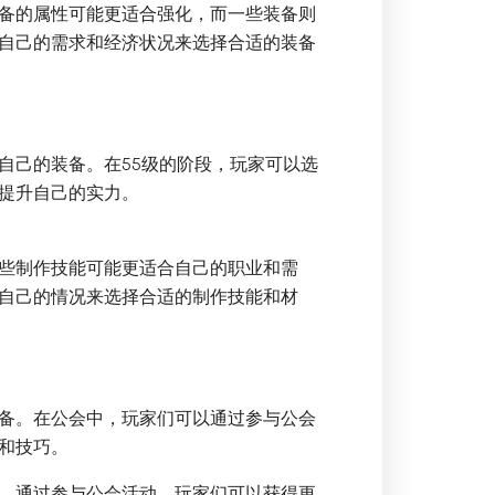
备的属性可能更适合强化，而一些装备则
自己的需求和经济状况来选择合适的装备
自己的装备。在55级的阶段，玩家可以选
提升自己的实力。
些制作技能可能更适合自己的职业和需
自己的情况来选择合适的制作技能和材
备。在公会中，玩家们可以通过参与公会
和技巧。
。通过参与公会活动，玩家们可以获得更