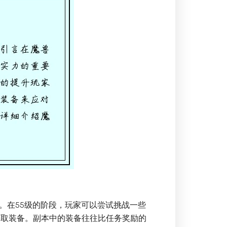
。在55级的阶段，玩家可以尝试挑战一些
获取装备。副本中的装备往往比任务奖励的