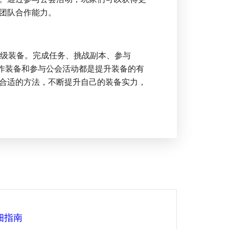
团队合作能力。
5级装备。完成任务、挑战副本、参与
制作装备和参与公会活动都是提升装备的有
合适的方法，不断提升自己的装备实力，
细指南