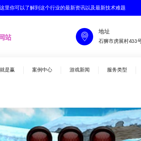
, 在这里你可以了解到这个行业的最新资讯以及最新技术难题
地址
石狮市虏展村433
就是赢
案例中心
游戏新闻
服务类型