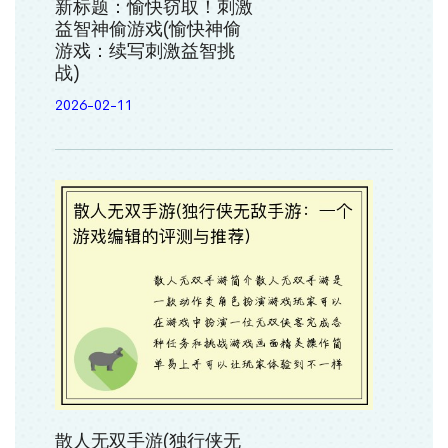
新标题：愉快窃取！刺激
益智神偷游戏(愉快神偷
游戏：续写刺激益智挑
战)
2026-02-11
散人无双手游(独行侠无